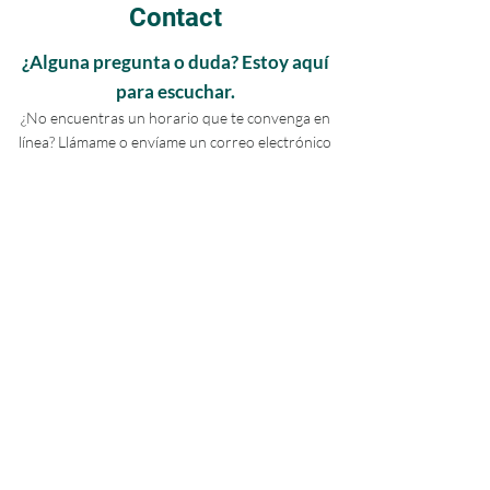
Contact
¿Alguna pregunta o duda? Estoy aquí
para escuchar.
¿No encuentras un horario que te convenga en
línea? Llámame o envíame un correo electrónico
y encontraremos un horario que te funcione.
Nombre y Appelidos
E-mail
Telefono
Mensaje