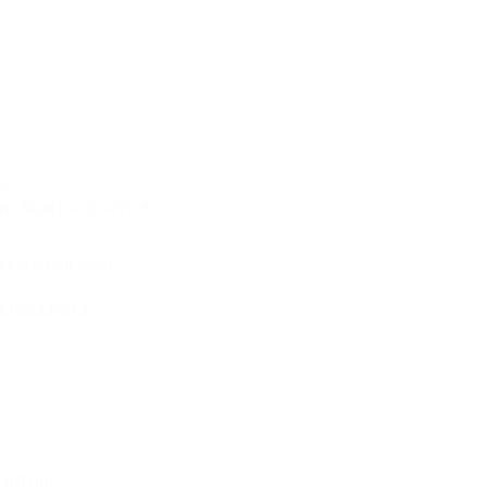
4
r. Butt): +32 492 65
ifer@gmail.com
820581003
den
.00 - 17.00 uur
.00 uur.